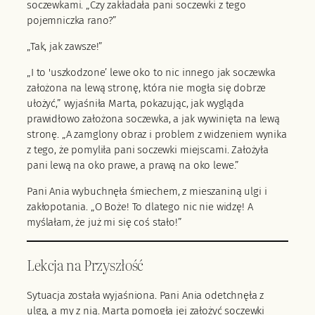
soczewkami. „Czy zakładała pani soczewki z tego
pojemniczka rano?”
„Tak, jak zawsze!”
„I to 'uszkodzone’ lewe oko to nic innego jak soczewka
założona na lewą stronę, która nie mogła się dobrze
ułożyć,” wyjaśniła Marta, pokazując, jak wygląda
prawidłowo założona soczewka, a jak wywinięta na lewą
stronę. „A zamglony obraz i problem z widzeniem wynika
z tego, że pomyliła pani soczewki miejscami. Założyła
pani lewą na oko prawe, a prawą na oko lewe.”
Pani Ania wybuchnęła śmiechem, z mieszaniną ulgi i
zakłopotania. „O Boże! To dlatego nic nie widzę! A
myślałam, że już mi się coś stało!”
Lekcja na Przyszłość
Sytuacja została wyjaśniona. Pani Ania odetchnęła z
ulgą, a my z nią. Marta pomogła jej założyć soczewki