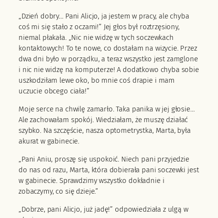
„Dzień dobry… Pani Alicjo, ja jestem w pracy, ale chyba
coś mi się stało z oczami!” Jej głos był roztrzęsiony,
niemal płakała. „Nic nie widzę w tych soczewkach
kontaktowych! To te nowe, co dostałam na wizycie. Przez
dwa dni było w porządku, a teraz wszystko jest zamglone
i nic nie widzę na komputerze! A dodatkowo chyba sobie
uszkodziłam lewe oko, bo mnie coś drapie i mam
uczucie obcego ciała!”
Moje serce na chwilę zamarło. Taka panika w jej głosie…
Ale zachowałam spokój. Wiedziałam, że muszę działać
szybko. Na szczęście, nasza optometrystka, Marta, była
akurat w gabinecie.
„Pani Aniu, proszę się uspokoić. Niech pani przyjedzie
do nas od razu, Marta, która dobierała pani soczewki jest
w gabinecie. Sprawdzimy wszystko dokładnie i
zobaczymy, co się dzieje.”
„Dobrze, pani Alicjo, już jadę!” odpowiedziała z ulgą w