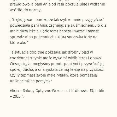
prawidłowo, a pani Ania od razu poczuła ulgę i widzenie
wróciło do normy.
„Dziękuję wam bardzo, że tak szybko mnie przyjęłyście,”
powiedziała pani Ania, żegnając się z uśmiechem. „To dla
mnie duża lekcja. Będę teraz bardzo uważać i zawsze
sprawdzać na pojemniczku, która soczewka idzie na
które oko!”
Ta sytuacja dobitnie pokazała, jak drobny błąd w
codziennej rutynie może wywołać wielki stres i obawy.
Cieszę się, że mogłyśmy pomóc pani Ani i przywrócić jej
spokój ducha, a ona zyskała cenną lekcję na przyszłość.
Czy Ty też masz swoje małe rytuały, które pomagają
uniknąć takich pomyłek?
Alicja – Salony Optyczne Wrzos – ul. Królewska 13, Lublin
– 2025 r.