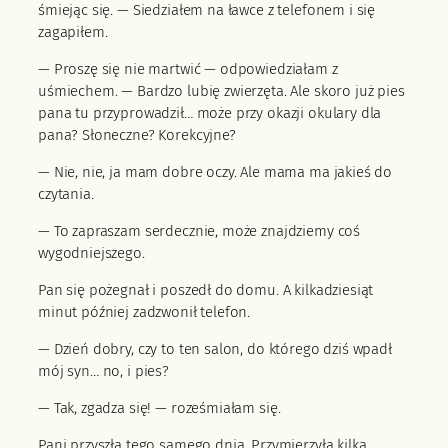
śmiejąc się. — Siedziałem na ławce z telefonem i się
zagapiłem.
— Proszę się nie martwić — odpowiedziałam z
uśmiechem. — Bardzo lubię zwierzęta. Ale skoro już pies
pana tu przyprowadził… może przy okazji okulary dla
pana? Słoneczne? Korekcyjne?
— Nie, nie, ja mam dobre oczy. Ale mama ma jakieś do
czytania.
— To zapraszam serdecznie, może znajdziemy coś
wygodniejszego.
Pan się pożegnał i poszedł do domu. A kilkadziesiąt
minut później zadzwonił telefon.
— Dzień dobry, czy to ten salon, do którego dziś wpadł
mój syn… no, i pies?
— Tak, zgadza się! — roześmiałam się.
Pani przyszła tego samego dnia. Przymierzyła kilka