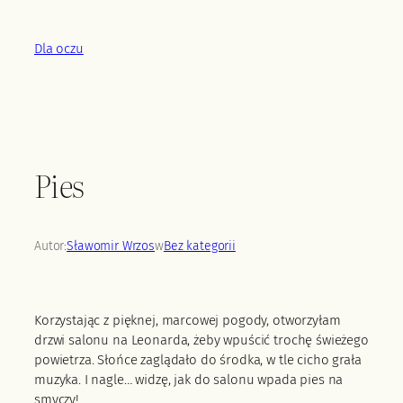
Przejdź
do
Dla oczu
treści
Pies
Autor:
Sławomir Wrzos
w
Bez kategorii
Korzystając z pięknej, marcowej pogody, otworzyłam
drzwi salonu na Leonarda, żeby wpuścić trochę świeżego
powietrza. Słońce zaglądało do środka, w tle cicho grała
muzyka. I nagle… widzę, jak do salonu wpada pies na
smyczy!