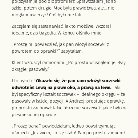
położyłam je pod dioptromierz. Sprawdzałam jedno
szkło, potem drugie. Moc była prawidłowa, ale… nie
mogłam uwierzyć! Coś było nie tak.
Zaczęłam się zastanawiać, jak to możliwe. Wczoraj
idealnie, dziś tragedia. W końcu olśniło mnie!
„Proszę mi powiedzieć, jak pan włożył soczewki z
powrotem do oprawki?” zapytałam.
Klient wzruszył ramionami. „Po prostu wcisnąłem je. Były
okrągłe, pasowały.”
I to było to!
Okazało się, że pan rano włożył soczewki
odwrotnie! Lewą na prawe oko, a prawą na lewe.
Taki
był specyficzny kształt soczewek – idealnego okręgu – że
pasowały w każdej pozycji. A Andrzej, prostując oprawkę,
po prostu zachował takie ułożenie soczewek, jakie było w
przyniesionej oprawie.
„Proszę pana,” powiedziałam, ledwo powstrzymując
uśmiech. „Już wiem, co się stało! Pan po prostu zamienił