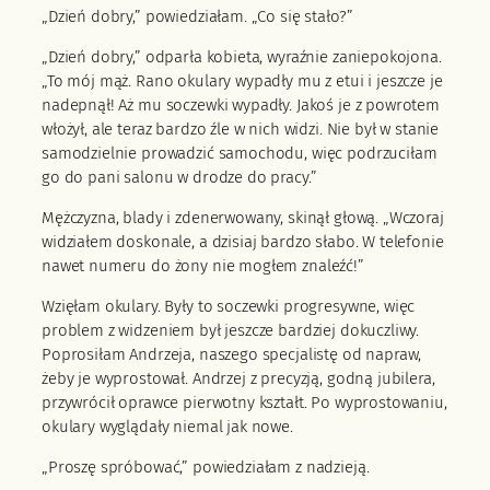
„Dzień dobry,” powiedziałam. „Co się stało?”
„Dzień dobry,” odparła kobieta, wyraźnie zaniepokojona.
„To mój mąż. Rano okulary wypadły mu z etui i jeszcze je
nadepnął! Aż mu soczewki wypadły. Jakoś je z powrotem
włożył, ale teraz bardzo źle w nich widzi. Nie był w stanie
samodzielnie prowadzić samochodu, więc podrzuciłam
go do pani salonu w drodze do pracy.”
Mężczyzna, blady i zdenerwowany, skinął głową. „Wczoraj
widziałem doskonale, a dzisiaj bardzo słabo. W telefonie
nawet numeru do żony nie mogłem znaleźć!”
Wzięłam okulary. Były to soczewki progresywne, więc
problem z widzeniem był jeszcze bardziej dokuczliwy.
Poprosiłam Andrzeja, naszego specjalistę od napraw,
żeby je wyprostował. Andrzej z precyzją, godną jubilera,
przywrócił oprawce pierwotny kształt. Po wyprostowaniu,
okulary wyglądały niemal jak nowe.
„Proszę spróbować,” powiedziałam z nadzieją.