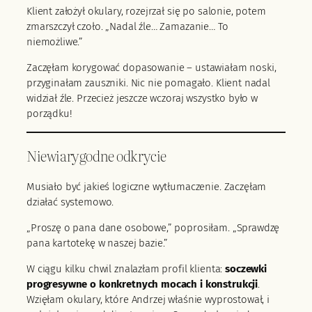
Klient założył okulary, rozejrzał się po salonie, potem
zmarszczył czoło. „Nadal źle… Zamazanie… To
niemożliwe.”
Zaczęłam korygować dopasowanie – ustawiałam noski,
przyginałam zauszniki. Nic nie pomagało. Klient nadal
widział źle. Przecież jeszcze wczoraj wszystko było w
porządku!
Niewiarygodne odkrycie
Musiało być jakieś logiczne wytłumaczenie. Zaczęłam
działać systemowo.
„Proszę o pana dane osobowe,” poprosiłam. „Sprawdzę
pana kartotekę w naszej bazie.”
W ciągu kilku chwil znalazłam profil klienta:
soczewki
progresywne o konkretnych mocach i konstrukcji
.
Wzięłam okulary, które Andrzej właśnie wyprostował, i