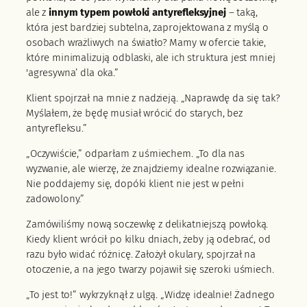
ale z
innym typem powłoki antyrefleksyjnej
– taką,
która jest bardziej subtelna, zaprojektowana z myślą o
osobach wrażliwych na światło? Mamy w ofercie takie,
które minimalizują odblaski, ale ich struktura jest mniej
'agresywna’ dla oka.”
Klient spojrzał na mnie z nadzieją. „Naprawdę da się tak?
Myślałem, że będę musiał wrócić do starych, bez
antyrefleksu.”
„Oczywiście,” odparłam z uśmiechem. „To dla nas
wyzwanie, ale wierzę, że znajdziemy idealne rozwiązanie.
Nie poddajemy się, dopóki klient nie jest w pełni
zadowolony.”
Zamówiliśmy nową soczewkę z delikatniejszą powłoką.
Kiedy klient wrócił po kilku dniach, żeby ją odebrać, od
razu było widać różnicę. Założył okulary, spojrzał na
otoczenie, a na jego twarzy pojawił się szeroki uśmiech.
„To jest to!” wykrzyknął z ulgą. „Widzę idealnie! Żadnego