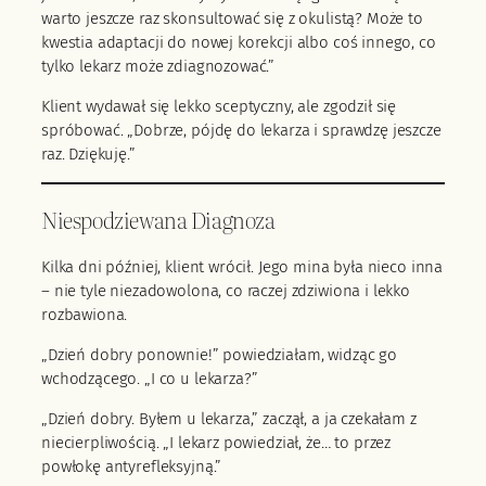
warto jeszcze raz skonsultować się z okulistą? Może to
kwestia adaptacji do nowej korekcji albo coś innego, co
tylko lekarz może zdiagnozować.”
Klient wydawał się lekko sceptyczny, ale zgodził się
spróbować. „Dobrze, pójdę do lekarza i sprawdzę jeszcze
raz. Dziękuję.”
Niespodziewana Diagnoza
Kilka dni później, klient wrócił. Jego mina była nieco inna
– nie tyle niezadowolona, co raczej zdziwiona i lekko
rozbawiona.
„Dzień dobry ponownie!” powiedziałam, widząc go
wchodzącego. „I co u lekarza?”
„Dzień dobry. Byłem u lekarza,” zaczął, a ja czekałam z
niecierpliwością. „I lekarz powiedział, że… to przez
powłokę antyrefleksyjną.”