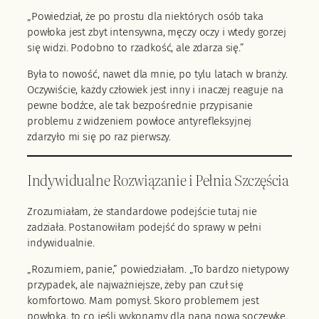
„Powiedział, że po prostu dla niektórych osób taka
powłoka jest zbyt intensywna, męczy oczy i wtedy gorzej
się widzi. Podobno to rzadkość, ale zdarza się.”
Była to nowość, nawet dla mnie, po tylu latach w branży.
Oczywiście, każdy człowiek jest inny i inaczej reaguje na
pewne bodźce, ale tak bezpośrednie przypisanie
problemu z widzeniem powłoce antyrefleksyjnej
zdarzyło mi się po raz pierwszy.
Indywidualne Rozwiązanie i Pełnia Szczęścia
Zrozumiałam, że standardowe podejście tutaj nie
zadziała. Postanowiłam podejść do sprawy w pełni
indywidualnie.
„Rozumiem, panie,” powiedziałam. „To bardzo nietypowy
przypadek, ale najważniejsze, żeby pan czuł się
komfortowo. Mam pomysł. Skoro problemem jest
powłoka, to co jeśli wykonamy dla pana nową soczewkę,