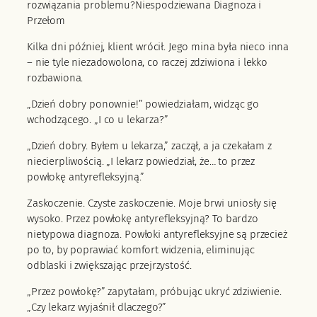
rozwiązania problemu?Niespodziewana Diagnoza i
Przełom
Kilka dni później, klient wrócił. Jego mina była nieco inna
– nie tyle niezadowolona, co raczej zdziwiona i lekko
rozbawiona.
„Dzień dobry ponownie!” powiedziałam, widząc go
wchodzącego. „I co u lekarza?”
„Dzień dobry. Byłem u lekarza,” zaczął, a ja czekałam z
niecierpliwością. „I lekarz powiedział, że… to przez
powłokę antyrefleksyjną.”
Zaskoczenie. Czyste zaskoczenie. Moje brwi uniosły się
wysoko. Przez powłokę antyrefleksyjną? To bardzo
nietypowa diagnoza. Powłoki antyrefleksyjne są przecież
po to, by poprawiać komfort widzenia, eliminując
odblaski i zwiększając przejrzystość.
„Przez powłokę?” zapytałam, próbując ukryć zdziwienie.
„Czy lekarz wyjaśnił dlaczego?”