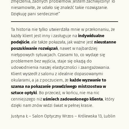
zmęczenia, żadnych problemów. Jestem zachwycony! To
niesamowite, że udało się znaleźć takie rozwiązanie.
Dziękuję pani serdecznie!”
Ta historia nie tylko utwierdziła mnie w przekonaniu, że
każdy klient jest inny i zasługuje na
indywidualne
podejście
, ale także pokazała, jak ważne jest
nieustanne
poszukiwanie rozwiązań
, nawet w najbardziej
nietypowych sytuacjach. Czasami to, co wydaje się
problemem bez wyjścia, staje się okazją do
udowodnienia naszej elastyczności i zaangażowania.
Klient wyszedł z salonu z idealnie dopasowanymi
okularami, a ja z poczuciem, że
każde wyzwanie to
szansa na pokazanie prawdziwego mistrzostwa w
sztuce optyki
. Bo przecież, w końcu, nie ma nic
cenniejszego niż
uśmiech zadowolonego klienta
, który
dzięki nam znów widzi świat w pełnej krasie.
Justyna Ł – Salon Optyczny Wrzos – Królewska 13, Lublin