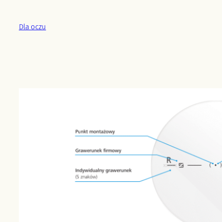
Przejdź
do
Dla oczu
treści