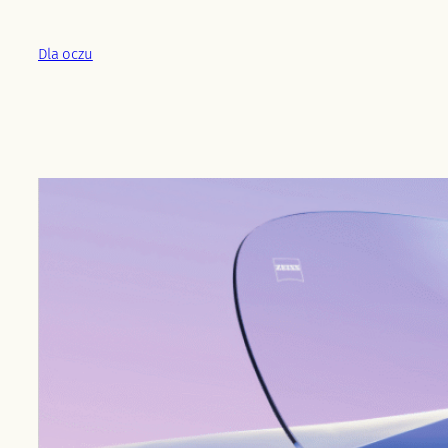
Przejdź
do
Dla oczu
treści